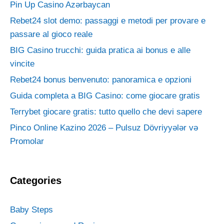
Pin Up Casino Azərbaycan
Rebet24 slot demo: passaggi e metodi per provare e
passare al gioco reale
BIG Casino trucchi: guida pratica ai bonus e alle
vincite
Rebet24 bonus benvenuto: panoramica e opzioni
Guida completa a BIG Casino: come giocare gratis
Terrybet giocare gratis: tutto quello che devi sapere
Pinco Online Kazino 2026 – Pulsuz Dövriyyələr və
Promolar
Categories
Baby Steps