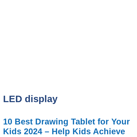
LED display
10 Best Drawing Tablet for Your
Kids 2024 – Help Kids Achieve