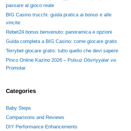
passare al gioco reale
BIG Casino trucchi: guida pratica ai bonus e alle
vincite
Rebet24 bonus benvenuto: panoramica e opzioni
Guida completa a BIG Casino: come giocare gratis
Terrybet giocare gratis: tutto quello che devi sapere
Pinco Online Kazino 2026 – Pulsuz Dövriyyələr və
Promolar
Categories
Baby Steps
Comparisons and Reviews
DIY Performance Enhancements