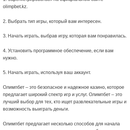
olimpbet.kz.
2. Выбрать тип игры, который вам интересен.
3. Начать играть, выбрав игру, которая вам понравилась.
4. Установить программное обеспечение, если вам
нужно.
5. Начать играть, используя ваш аккаунт.
Олимпбет – это безопасное и надежное казино, которое
предлагает широкий спектр игр и услуг. Олимпбет – это
лучший выбор для тех, кто ищет развлекательные игры и
возможность выиграть деньги.
Олимпбет предлагает несколько способов для начала