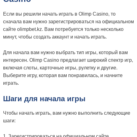
Если вы решили начать играть в Olimp Casino, то
сначала вам нужно зарегистрироваться на официальном
сайте olimpbet.kz. Вам потребуется только несколько
минут, чтобы создать аккаунт и начать играть.
Для начала вам нужно выбрать тип игры, который вам
интересен. Olimp Casino предлагает широкий спектр игр,
включая слоты, карточные игры, рулетку и другие.
Выберите игру, которая вам понравилась, и начните
играть.
Шаги для начала игры
Чтобы начать играть, вам нужно выполнить следующие
шаги:
1. Зарегистрироваться на официальном сайте