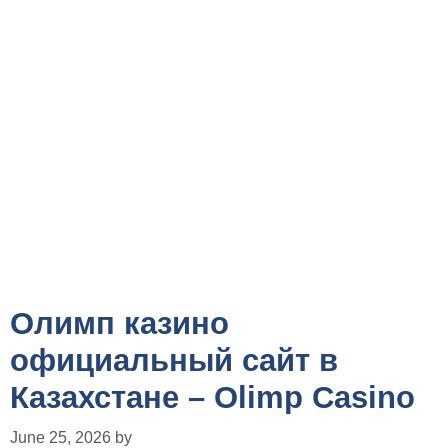
Олимп казино
официальный сайт в
Казахстане – Olimp Casino
June 25, 2026
by