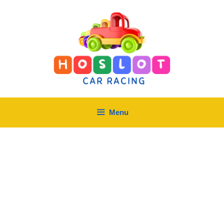
Skip
to
content
Menu