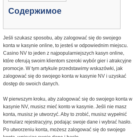
Содержимое
Jeśli szukasz sposobu, aby zalogować się do swojego
konta w kasynie online, to jesteś w odpowiednim miejscu.
Casino NV to jeden z najpopularniejszych kasyn online,
które oferują swoim klientom szeroki wybór gier i atrakcyjne
promocje. W tym artykule przedstawimy wskazówki, jak
zalogować się do swojego konta w kasynie NV i uzyskać
dostęp do swoich danych.
W pierwszym kroku, aby zalogować się do swojego konta w
kasynie NV, musisz mieć konto w kasynie. Jeśli nie masz
konta, musisz je utworzyć. Aby to zrobić, musisz wypełnić
formularz rejestracyjny, podając swoje dane i wybrać hasło.
Po utworzeniu konta, możesz zalogować się do swojego