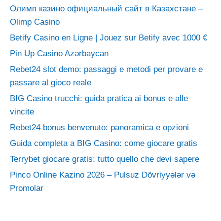
Олимп казино официальный сайт в Казахстане –
Olimp Casino
Betify Casino en Ligne | Jouez sur Betify avec 1000 €
Pin Up Casino Azərbaycan
Rebet24 slot demo: passaggi e metodi per provare e
passare al gioco reale
BIG Casino trucchi: guida pratica ai bonus e alle
vincite
Rebet24 bonus benvenuto: panoramica e opzioni
Guida completa a BIG Casino: come giocare gratis
Terrybet giocare gratis: tutto quello che devi sapere
Pinco Online Kazino 2026 – Pulsuz Dövriyyələr və
Promolar