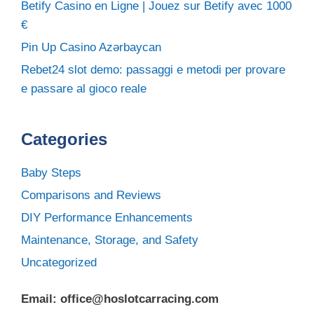
Betify Casino en Ligne | Jouez sur Betify avec 1000
€
Pin Up Casino Azərbaycan
Rebet24 slot demo: passaggi e metodi per provare
e passare al gioco reale
Categories
Baby Steps
Comparisons and Reviews
DIY Performance Enhancements
Maintenance, Storage, and Safety
Uncategorized
Email: office@hoslotcarracing.com