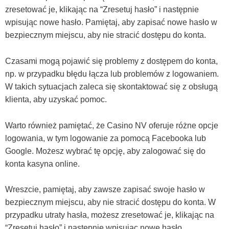
zresetować je, klikając na “Zresetuj hasło” i następnie
wpisując nowe hasło. Pamiętaj, aby zapisać nowe hasło w
bezpiecznym miejscu, aby nie stracić dostępu do konta.
Czasami mogą pojawić się problemy z dostępem do konta,
np. w przypadku błędu łącza lub problemów z logowaniem.
W takich sytuacjach zaleca się skontaktować się z obsługą
klienta, aby uzyskać pomoc.
Warto również pamiętać, że Casino NV oferuje różne opcje
logowania, w tym logowanie za pomocą Facebooka lub
Google. Możesz wybrać tę opcję, aby zalogować się do
konta kasyna online.
Wreszcie, pamiętaj, aby zawsze zapisać swoje hasło w
bezpiecznym miejscu, aby nie stracić dostępu do konta. W
przypadku utraty hasła, możesz zresetować je, klikając na
“Zresetuj hasło” i następnie wpisując nowe hasło.